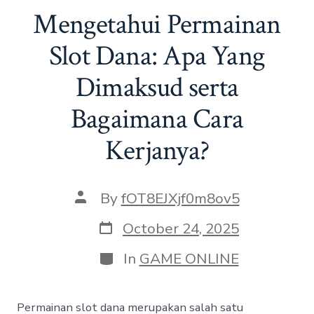
Mengetahui Permainan
Slot Dana: Apa Yang
Dimaksud serta
Bagaimana Cara
Kerjanya?
Post
By
fOT8EJXjf0m8ov5
author
Post
October 24, 2025
date
Categories
In
GAME ONLINE
Permainan slot dana merupakan salah satu