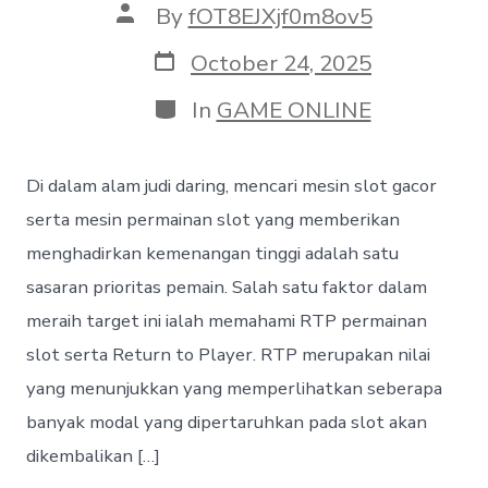
Post
By
fOT8EJXjf0m8ov5
author
Post
October 24, 2025
date
Categories
In
GAME ONLINE
Di dalam alam judi daring, mencari mesin slot gacor
serta mesin permainan slot yang memberikan
menghadirkan kemenangan tinggi adalah satu
sasaran prioritas pemain. Salah satu faktor dalam
meraih target ini ialah memahami RTP permainan
slot serta Return to Player. RTP merupakan nilai
yang menunjukkan yang memperlihatkan seberapa
banyak modal yang dipertaruhkan pada slot akan
dikembalikan […]