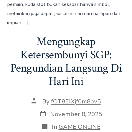
pemain, kuda slot bukan sekadar hanya simbol,
melainkan juga dapat jadi cerminan dari harapan dan
impian […]
Mengungkap
Ketersembunyi SGP:
Pengundian Langsung Di
Hari Ini
Post
By
fOT8EJXjf0m8ov5
author
Post
November 8, 2025
date
Categories
In
GAME ONLINE