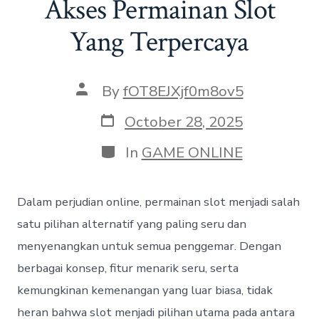
Akses Permainan Slot
Yang Terpercaya
Post
By
fOT8EJXjf0m8ov5
author
Post
October 28, 2025
date
Categories
In
GAME ONLINE
Dalam perjudian online, permainan slot menjadi salah
satu pilihan alternatif yang paling seru dan
menyenangkan untuk semua penggemar. Dengan
berbagai konsep, fitur menarik seru, serta
kemungkinan kemenangan yang luar biasa, tidak
heran bahwa slot menjadi pilihan utama pada antara