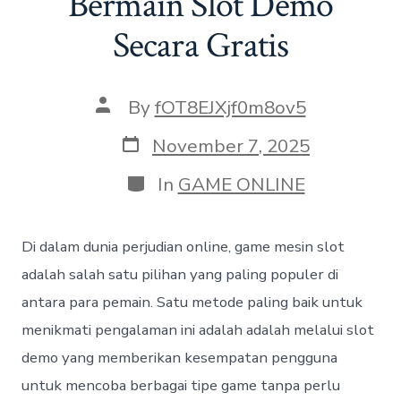
Bermain Slot Demo
Secara Gratis
Post
By
fOT8EJXjf0m8ov5
author
Post
November 7, 2025
date
Categories
In
GAME ONLINE
Di dalam dunia perjudian online, game mesin slot
adalah salah satu pilihan yang paling populer di
antara para pemain. Satu metode paling baik untuk
menikmati pengalaman ini adalah adalah melalui slot
demo yang memberikan kesempatan pengguna
untuk mencoba berbagai tipe game tanpa perlu