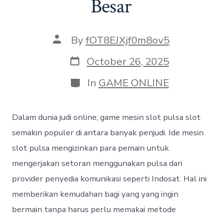
Besar
Post
By
fOT8EJXjf0m8ov5
author
Post
October 26, 2025
date
Categories
In
GAME ONLINE
Dalam dunia judi online, game mesin slot pulsa slot
semakin populer di antara banyak penjudi. Ide mesin
slot pulsa mengizinkan para pemain untuk
mengerjakan setoran menggunakan pulsa dari
provider penyedia komunikasi seperti Indosat. Hal ini
memberikan kemudahan bagi yang yang ingin
bermain tanpa harus perlu memakai metode