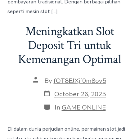
pembayaran tradisional. Dengan berbagai pilihan
seperti mesin slot […]
Meningkatkan Slot
Deposit Tri untuk
Kemenangan Optimal
Post
By
fOT8EJXjf0m8ov5
author
Post
October 26, 2025
date
Categories
In
GAME ONLINE
Di dalam dunia perjudian online, permainan slot jadi
salah satu pilihan kesukaan bagi beragam pemain.