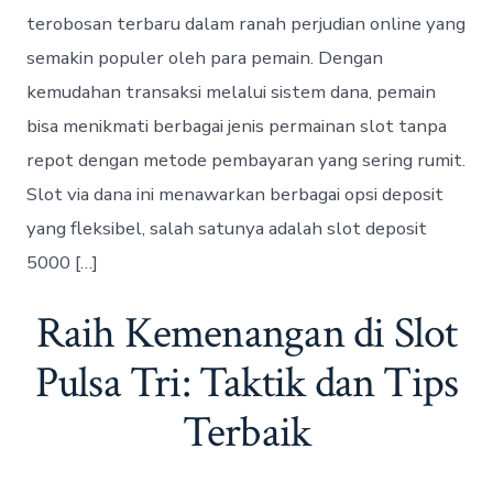
terobosan terbaru dalam ranah perjudian online yang
semakin populer oleh para pemain. Dengan
kemudahan transaksi melalui sistem dana, pemain
bisa menikmati berbagai jenis permainan slot tanpa
repot dengan metode pembayaran yang sering rumit.
Slot via dana ini menawarkan berbagai opsi deposit
yang fleksibel, salah satunya adalah slot deposit
5000 […]
Raih Kemenangan di Slot
Pulsa Tri: Taktik dan Tips
Terbaik