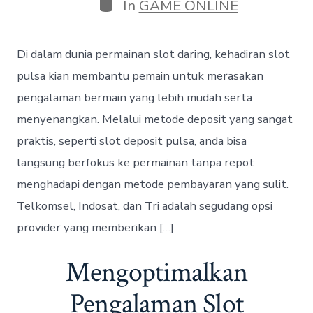
Categories
In
GAME ONLINE
Di dalam dunia permainan slot daring, kehadiran slot
pulsa kian membantu pemain untuk merasakan
pengalaman bermain yang lebih mudah serta
menyenangkan. Melalui metode deposit yang sangat
praktis, seperti slot deposit pulsa, anda bisa
langsung berfokus ke permainan tanpa repot
menghadapi dengan metode pembayaran yang sulit.
Telkomsel, Indosat, dan Tri adalah segudang opsi
provider yang memberikan […]
Mengoptimalkan
Pengalaman Slot