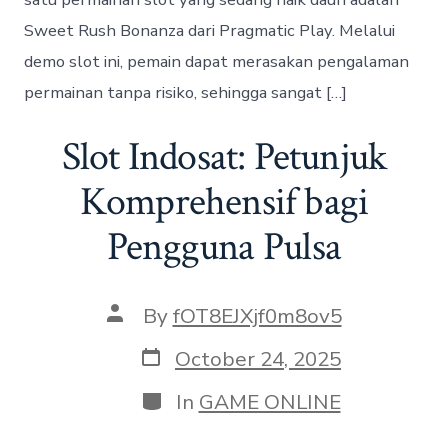
Sweet Rush Bonanza dari Pragmatic Play. Melalui
demo slot ini, pemain dapat merasakan pengalaman
permainan tanpa risiko, sehingga sangat […]
Slot Indosat: Petunjuk
Komprehensif bagi
Pengguna Pulsa
Post
By
fOT8EJXjf0m8ov5
author
Post
October 24, 2025
date
Categories
In
GAME ONLINE