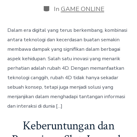
date
Categories
In
GAME ONLINE
Dalam era digital yang terus berkembang, kombinasi
antara teknologi dan kecerdasan buatan semakin
membawa dampak yang signifikan dalam berbagai
aspek kehidupan. Salah satu inovasi yang menarik
perhatian adalah rubah 4D. Dengan memanfaatkan
teknologi canggih, rubah 4D tidak hanya sekadar
sebuah konsep, tetapi juga menjadi solusi yang
menjanjikan dalam menghadapi tantangan informasi
dan interaksi di dunia […]
Keberuntungan dan