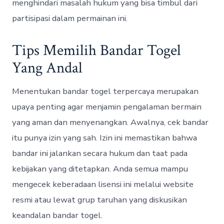
menghindari masalah hukum yang bisa timbul dari
partisipasi dalam permainan ini.
Tips Memilih Bandar Togel
Yang Andal
Menentukan bandar togel terpercaya merupakan
upaya penting agar menjamin pengalaman bermain
yang aman dan menyenangkan. Awalnya, cek bandar
itu punya izin yang sah. Izin ini memastikan bahwa
bandar ini jalankan secara hukum dan taat pada
kebijakan yang ditetapkan. Anda semua mampu
mengecek keberadaan lisensi ini melalui website
resmi atau lewat grup taruhan yang diskusikan
keandalan bandar togel.