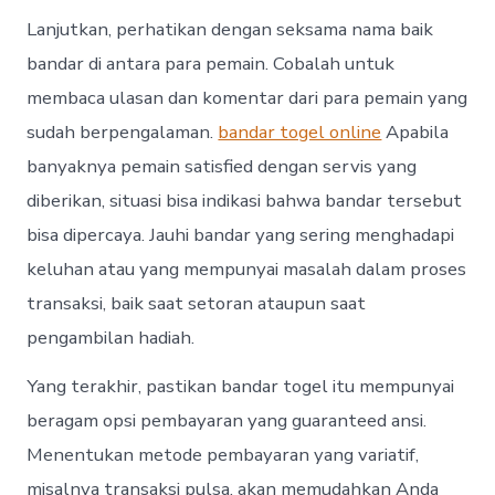
Lanjutkan, perhatikan dengan seksama nama baik
bandar di antara para pemain. Cobalah untuk
membaca ulasan dan komentar dari para pemain yang
sudah berpengalaman.
bandar togel online
Apabila
banyaknya pemain satisfied dengan servis yang
diberikan, situasi bisa indikasi bahwa bandar tersebut
bisa dipercaya. Jauhi bandar yang sering menghadapi
keluhan atau yang mempunyai masalah dalam proses
transaksi, baik saat setoran ataupun saat
pengambilan hadiah.
Yang terakhir, pastikan bandar togel itu mempunyai
beragam opsi pembayaran yang guaranteed ansi.
Menentukan metode pembayaran yang variatif,
misalnya transaksi pulsa, akan memudahkan Anda