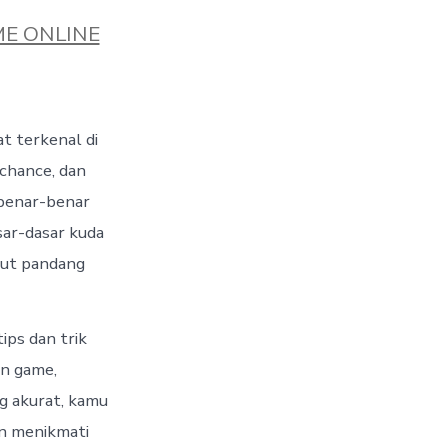
s
E ONLINE
t terkenal di
 chance, dan
 benar-benar
sar-dasar kuda
dut pandang
ips dan trik
an game,
g akurat, kamu
an menikmati