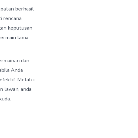
patan berhasil
ti rencana
bkan keputusan
bermain lama
permainan dan
abila Anda
fektif. Melalui
n lawan, anda
kuda.