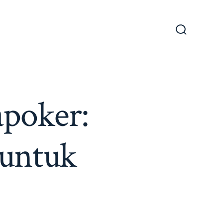
Search
Toggle
poker:
untuk