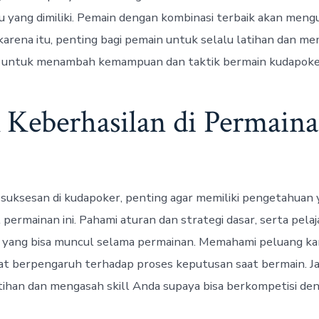
u yang dimiliki. Pemain dengan kombinasi terbaik akan meng
karena itu, penting bagi pemain untuk selalu latihan dan me
a untuk menambah kemampuan dan taktik bermain kudapoker 
 Keberhasilan di Permain
suksesan di kudapoker, penting agar memiliki pengetahuan
permainan ini. Pahami aturan dan strategi dasar, serta pelaj
i yang bisa muncul selama permainan. Memahami peluang kar
mat berpengaruh terhadap proses keputusan saat bermain. J
tihan dan mengasah skill Anda supaya bisa berkompetisi de