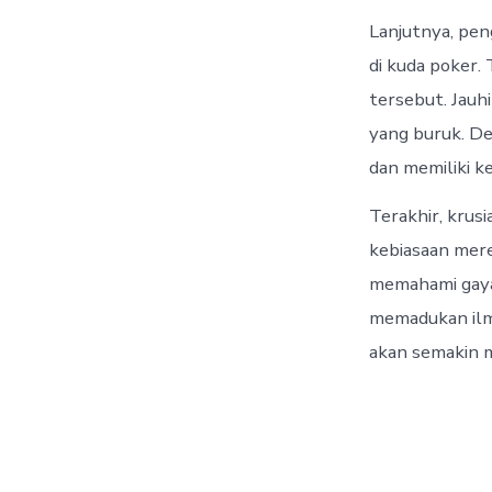
Lanjutnya, pe
di kuda poker.
tersebut. Jauh
yang buruk. De
dan memiliki k
Terakhir, krus
kebiasaan mere
memahami gaya 
memadukan ilmu
akan semakin m