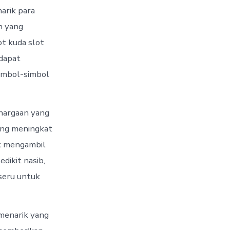
arik para
n yang
ot kuda slot
dapat
imbol-simbol
hargaan yang
ang meningkat
k mengambil
dikit nasib,
 seru untuk
 menarik yang