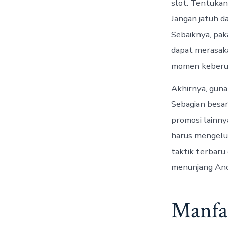
slot. Tentukan
Jangan jatuh d
Sebaiknya, pak
dapat merasa
momen keberu
Akhirnya, guna
Sebagian besar
promosi lainn
harus mengelua
taktik terbaru
menunjang And
Manfaa