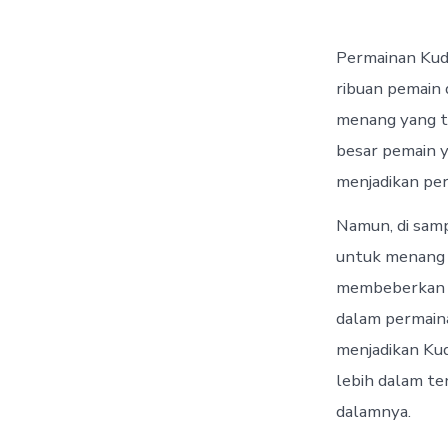
Permainan Kud
ribuan pemain 
menang yang ti
besar pemain y
menjadikan per
Namun, di samp
untuk menang m
membeberkan t
dalam permaina
menjadikan Kud
lebih dalam te
dalamnya.