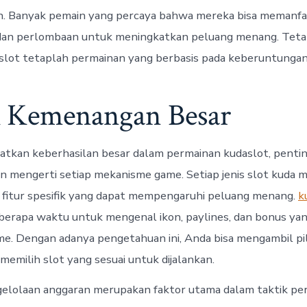
. Banyak pemain yang percaya bahwa mereka bisa memanfa
dan perlombaan untuk meningkatkan peluang menang. Tetap
 slot tetaplah permainan yang berbasis pada keberuntungan
k Kemenangan Besar
tkan keberhasilan besar dalam permainan kudaslot, penti
 mengerti setiap mekanisme game. Setiap jenis slot kuda m
 fitur spesifik yang dapat mempengaruhi peluang menang.
k
erapa waktu untuk mengenal ikon, paylines, dan bonus yan
me. Dengan adanya pengetahuan ini, Anda bisa mengambil pi
 memilih slot yang sesuai untuk dijalankan.
ngelolaan anggaran merupakan faktor utama dalam taktik pe