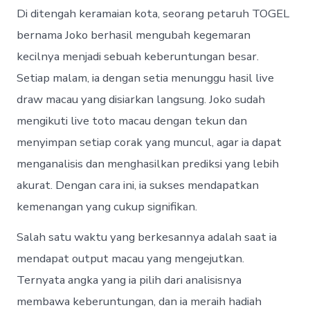
Di ditengah keramaian kota, seorang petaruh TOGEL
bernama Joko berhasil mengubah kegemaran
kecilnya menjadi sebuah keberuntungan besar.
Setiap malam, ia dengan setia menunggu hasil live
draw macau yang disiarkan langsung. Joko sudah
mengikuti live toto macau dengan tekun dan
menyimpan setiap corak yang muncul, agar ia dapat
menganalisis dan menghasilkan prediksi yang lebih
akurat. Dengan cara ini, ia sukses mendapatkan
kemenangan yang cukup signifikan.
Salah satu waktu yang berkesannya adalah saat ia
mendapat output macau yang mengejutkan.
Ternyata angka yang ia pilih dari analisisnya
membawa keberuntungan, dan ia meraih hadiah