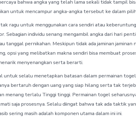
ercaya bahwa angka yang telah lama sekali tidak tampil bis
hatikan untuk mencampur angka-angka tersebut ke dalam pili
, tak ragu untuk menggunakan cara sendiri atau keberuntun
r. Sebagian individu senang mengambil angka dari hari pent
au tanggal pernikahan. Meskipun tidak ada jaminan jamina
ng, opsi yang melibatkan makna sendiri bisa membuat prose
menarik menyenangkan serta berarti.
ial untuk selalu menetapkan batasan dalam permainan togel
ya bertaruh dengan uang yang siap hilang serta tak terje
n menang terlalu Tinggi tinggi. Permainan togel seharusny
ikmati saja prosesnya. Selalu diingat bahwa tak ada taktik yan
asib sering masih adalah komponen utama dalam ini ini.