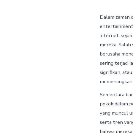
Dalam zaman dig
entertainment 
internet, sejum
mereka. Salah 
berusaha mene
sering terjad
signifikan, at
memenangkan p
Sementara ban
pokok dalam pe
yang muncul u
serta tren yan
bahwa mereka m