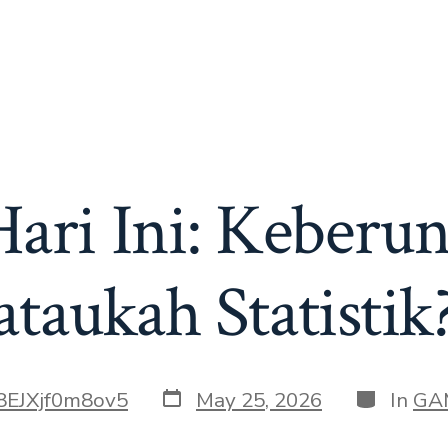
Hari Ini: Keberu
ataukah Statistik
Post
Categorie
8EJXjf0m8ov5
May 25, 2026
In
GA
date