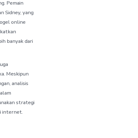
ang. Pemain
an Sidney, yang
togel online
gkatkan
ih banyak dari
juga
ka. Meskipun
an, analisis
dalam
nakan strategi
 internet.