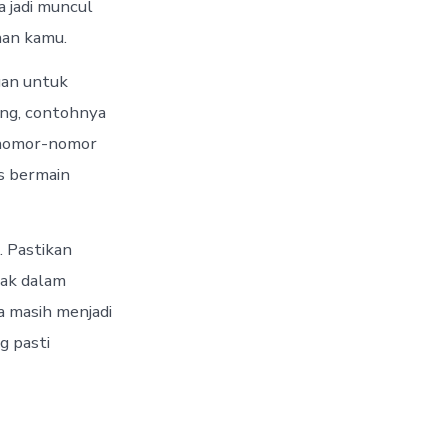
a jadi muncul
han kamu.
gan untuk
ing, contohnya
n nomor-nomor
s bermain
. Pastikan
bak dalam
a masih menjadi
g pasti