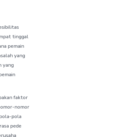
ibilitas
empat tinggal
mana pemain
asalah yang
n yang
 pemain
akan faktor
 nomor-nomor
pola-pola
rasa pede
erusaha