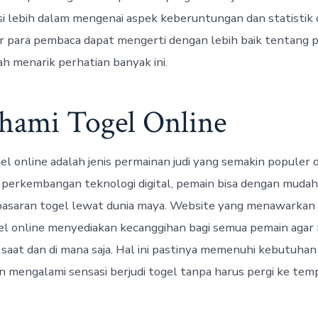
i lebih dalam mengenai aspek keberuntungan dan statistik
r para pembaca dapat mengerti dengan lebih baik tentang 
ah menarik perhatian banyak ini.
ami Togel Online
l online adalah jenis permainan judi yang semakin populer d
n perkembangan teknologi digital, pemain bisa dengan mud
s pasaran togel lewat dunia maya. Website yang menawarka
el online menyediakan kecanggihan bagi semua pemain aga
 saat dan di mana saja. Hal ini pastinya memenuhi kebutuha
n mengalami sensasi berjudi togel tanpa harus pergi ke te