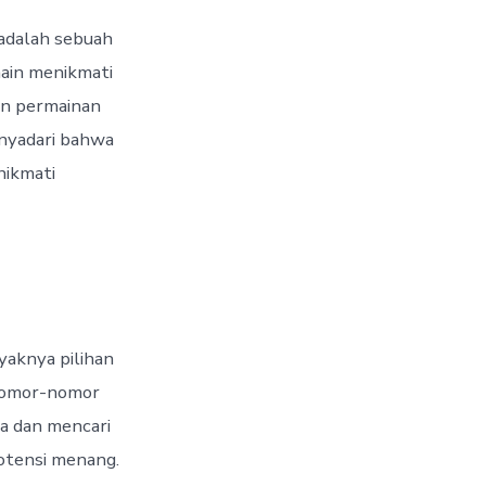
 adalah sebuah
ain menikmati
an permainan
enyadari bahwa
nikmati
yaknya pilihan
 nomor-nomor
a dan mencari
otensi menang.