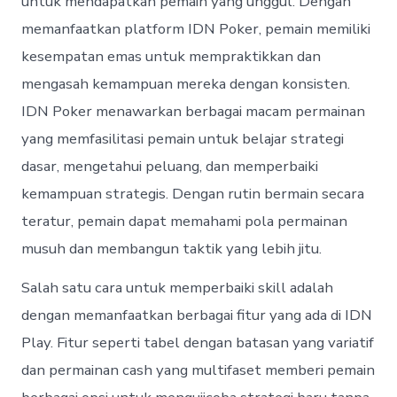
untuk mendapatkan pemain yang unggul. Dengan
memanfaatkan platform IDN Poker, pemain memiliki
kesempatan emas untuk mempraktikkan dan
mengasah kemampuan mereka dengan konsisten.
IDN Poker menawarkan berbagai macam permainan
yang memfasilitasi pemain untuk belajar strategi
dasar, mengetahui peluang, dan memperbaiki
kemampuan strategis. Dengan rutin bermain secara
teratur, pemain dapat memahami pola permainan
musuh dan membangun taktik yang lebih jitu.
Salah satu cara untuk memperbaiki skill adalah
dengan memanfaatkan berbagai fitur yang ada di IDN
Play. Fitur seperti tabel dengan batasan yang variatif
dan permainan cash yang multifaset memberi pemain