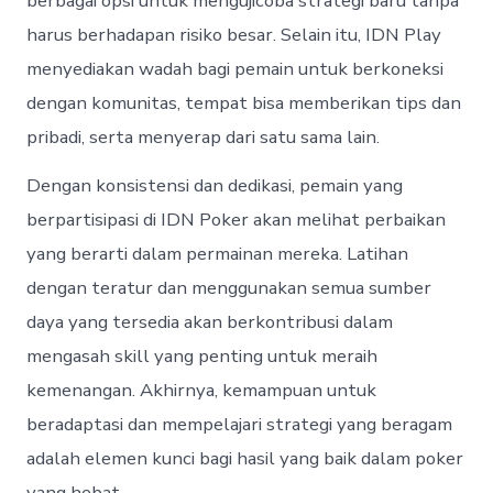
berbagai opsi untuk mengujicoba strategi baru tanpa
harus berhadapan risiko besar. Selain itu, IDN Play
menyediakan wadah bagi pemain untuk berkoneksi
dengan komunitas, tempat bisa memberikan tips dan
pribadi, serta menyerap dari satu sama lain.
Dengan konsistensi dan dedikasi, pemain yang
berpartisipasi di IDN Poker akan melihat perbaikan
yang berarti dalam permainan mereka. Latihan
dengan teratur dan menggunakan semua sumber
daya yang tersedia akan berkontribusi dalam
mengasah skill yang penting untuk meraih
kemenangan. Akhirnya, kemampuan untuk
beradaptasi dan mempelajari strategi yang beragam
adalah elemen kunci bagi hasil yang baik dalam poker
yang hebat.