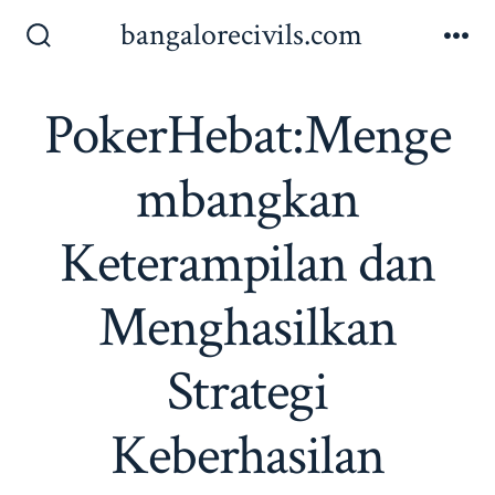
Skip
bangalorecivils.com
to
Search
Me
Toggle
content
PokerHebat:Menge
mbangkan
Keterampilan dan
Menghasilkan
Strategi
Keberhasilan