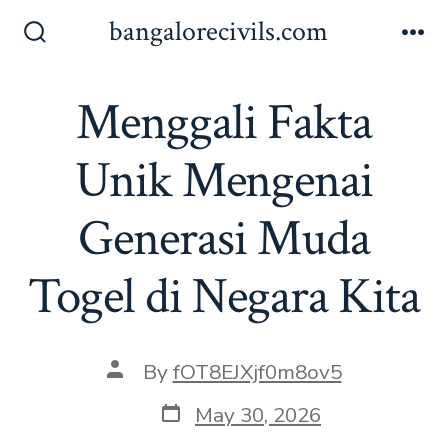
Skip
bangalorecivils.com
to
Search
Me
Toggle
content
Menggali Fakta
Unik Mengenai
Generasi Muda
Togel di Negara Kita
Post
By
fOT8EJXjf0m8ov5
author
Post
May 30, 2026
date