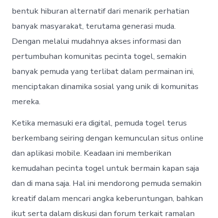
bentuk hiburan alternatif dari menarik perhatian
banyak masyarakat, terutama generasi muda.
Dengan melalui mudahnya akses informasi dan
pertumbuhan komunitas pecinta togel, semakin
banyak pemuda yang terlibat dalam permainan ini,
menciptakan dinamika sosial yang unik di komunitas
mereka.
Ketika memasuki era digital, pemuda togel terus
berkembang seiring dengan kemunculan situs online
dan aplikasi mobile. Keadaan ini memberikan
kemudahan pecinta togel untuk bermain kapan saja
dan di mana saja. Hal ini mendorong pemuda semakin
kreatif dalam mencari angka keberuntungan, bahkan
ikut serta dalam diskusi dan forum terkait ramalan