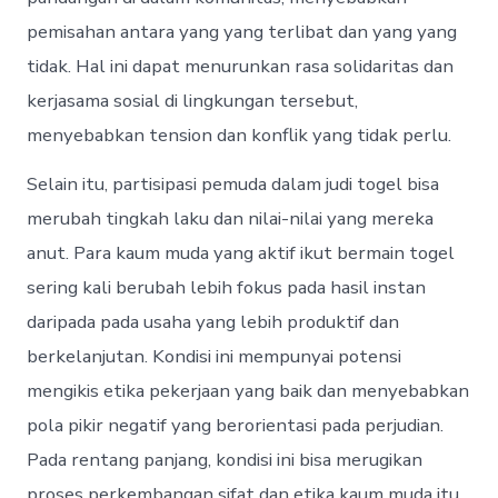
pemisahan antara yang yang terlibat dan yang yang
tidak. Hal ini dapat menurunkan rasa solidaritas dan
kerjasama sosial di lingkungan tersebut,
menyebabkan tension dan konflik yang tidak perlu.
Selain itu, partisipasi pemuda dalam judi togel bisa
merubah tingkah laku dan nilai-nilai yang mereka
anut. Para kaum muda yang aktif ikut bermain togel
sering kali berubah lebih fokus pada hasil instan
daripada pada usaha yang lebih produktif dan
berkelanjutan. Kondisi ini mempunyai potensi
mengikis etika pekerjaan yang baik dan menyebabkan
pola pikir negatif yang berorientasi pada perjudian.
Pada rentang panjang, kondisi ini bisa merugikan
proses perkembangan sifat dan etika kaum muda itu