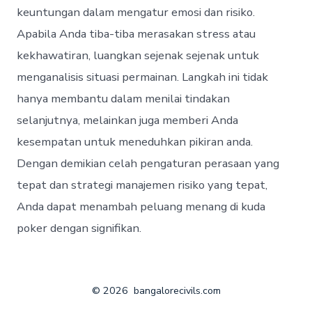
keuntungan dalam mengatur emosi dan risiko.
Apabila Anda tiba-tiba merasakan stress atau
kekhawatiran, luangkan sejenak sejenak untuk
menganalisis situasi permainan. Langkah ini tidak
hanya membantu dalam menilai tindakan
selanjutnya, melainkan juga memberi Anda
kesempatan untuk meneduhkan pikiran anda.
Dengan demikian celah pengaturan perasaan yang
tepat dan strategi manajemen risiko yang tepat,
Anda dapat menambah peluang menang di kuda
poker dengan signifikan.
© 2026
bangalorecivils.com