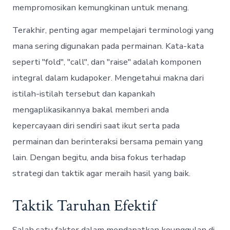
mempromosikan kemungkinan untuk menang.
Terakhir, penting agar mempelajari terminologi yang
mana sering digunakan pada permainan. Kata-kata
seperti "fold", "call", dan "raise" adalah komponen
integral dalam kudapoker. Mengetahui makna dari
istilah-istilah tersebut dan kapankah
mengaplikasikannya bakal memberi anda
kepercayaan diri sendiri saat ikut serta pada
permainan dan berinteraksi bersama pemain yang
lain. Dengan begitu, anda bisa fokus terhadap
strategi dan taktik agar meraih hasil yang baik.
Taktik Taruhan Efektif
Salah satu faktor dalam mendapatkan keunggulan di