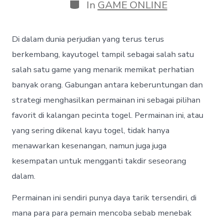
Categories
In
GAME ONLINE
Di dalam dunia perjudian yang terus terus
berkembang, kayutogel tampil sebagai salah satu
salah satu game yang menarik memikat perhatian
banyak orang. Gabungan antara keberuntungan dan
strategi menghasilkan permainan ini sebagai pilihan
favorit di kalangan pecinta togel. Permainan ini, atau
yang sering dikenal kayu togel, tidak hanya
menawarkan kesenangan, namun juga juga
kesempatan untuk mengganti takdir seseorang
dalam.
Permainan ini sendiri punya daya tarik tersendiri, di
mana para para pemain mencoba sebab menebak