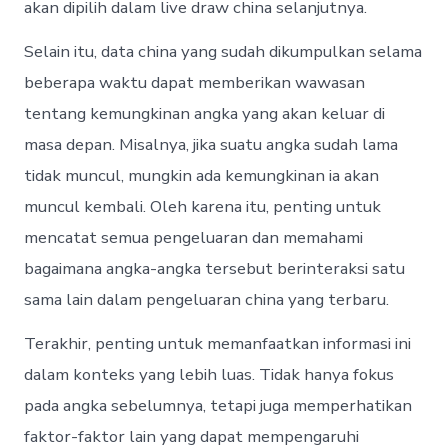
akan dipilih dalam live draw china selanjutnya.
Selain itu, data china yang sudah dikumpulkan selama
beberapa waktu dapat memberikan wawasan
tentang kemungkinan angka yang akan keluar di
masa depan. Misalnya, jika suatu angka sudah lama
tidak muncul, mungkin ada kemungkinan ia akan
muncul kembali. Oleh karena itu, penting untuk
mencatat semua pengeluaran dan memahami
bagaimana angka-angka tersebut berinteraksi satu
sama lain dalam pengeluaran china yang terbaru.
Terakhir, penting untuk memanfaatkan informasi ini
dalam konteks yang lebih luas. Tidak hanya fokus
pada angka sebelumnya, tetapi juga memperhatikan
faktor-faktor lain yang dapat mempengaruhi