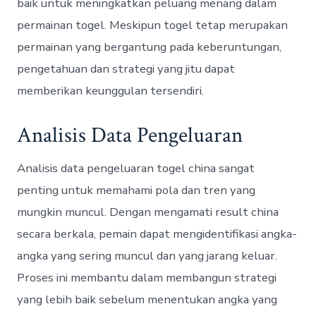
baik untuk meningkatkan peluang menang dalam
permainan togel. Meskipun togel tetap merupakan
permainan yang bergantung pada keberuntungan,
pengetahuan dan strategi yang jitu dapat
memberikan keunggulan tersendiri.
Analisis Data Pengeluaran
Analisis data pengeluaran togel china sangat
penting untuk memahami pola dan tren yang
mungkin muncul. Dengan mengamati result china
secara berkala, pemain dapat mengidentifikasi angka-
angka yang sering muncul dan yang jarang keluar.
Proses ini membantu dalam membangun strategi
yang lebih baik sebelum menentukan angka yang