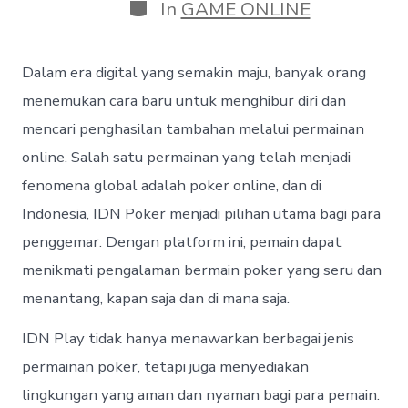
Categories
In
GAME ONLINE
Dalam era digital yang semakin maju, banyak orang
menemukan cara baru untuk menghibur diri dan
mencari penghasilan tambahan melalui permainan
online. Salah satu permainan yang telah menjadi
fenomena global adalah poker online, dan di
Indonesia, IDN Poker menjadi pilihan utama bagi para
penggemar. Dengan platform ini, pemain dapat
menikmati pengalaman bermain poker yang seru dan
menantang, kapan saja dan di mana saja.
IDN Play tidak hanya menawarkan berbagai jenis
permainan poker, tetapi juga menyediakan
lingkungan yang aman dan nyaman bagi para pemain.