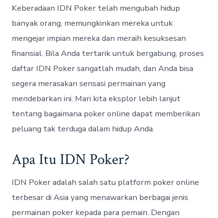
Keberadaan IDN Poker telah mengubah hidup
banyak orang, memungkinkan mereka untuk
mengejar impian mereka dan meraih kesuksesan
finansial. Bila Anda tertarik untuk bergabung, proses
daftar IDN Poker sangatlah mudah, dan Anda bisa
segera merasakan sensasi permainan yang
mendebarkan ini. Mari kita eksplor lebih lanjut
tentang bagaimana poker online dapat memberikan
peluang tak terduga dalam hidup Anda.
Apa Itu IDN Poker?
IDN Poker adalah salah satu platform poker online
terbesar di Asia yang menawarkan berbagai jenis
permainan poker kepada para pemain. Dengan