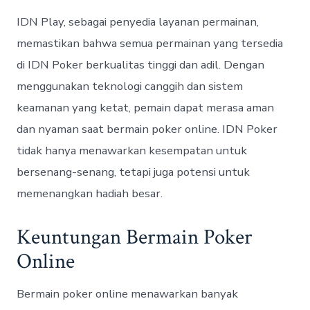
IDN Play, sebagai penyedia layanan permainan,
memastikan bahwa semua permainan yang tersedia
di IDN Poker berkualitas tinggi dan adil. Dengan
menggunakan teknologi canggih dan sistem
keamanan yang ketat, pemain dapat merasa aman
dan nyaman saat bermain poker online. IDN Poker
tidak hanya menawarkan kesempatan untuk
bersenang-senang, tetapi juga potensi untuk
memenangkan hadiah besar.
Keuntungan Bermain Poker
Online
Bermain poker online menawarkan banyak