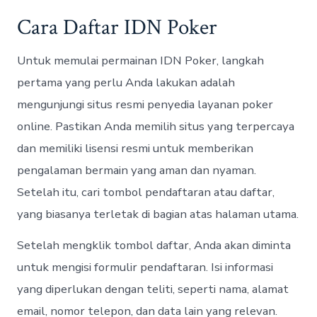
Cara Daftar IDN Poker
Untuk memulai permainan IDN Poker, langkah
pertama yang perlu Anda lakukan adalah
mengunjungi situs resmi penyedia layanan poker
online. Pastikan Anda memilih situs yang terpercaya
dan memiliki lisensi resmi untuk memberikan
pengalaman bermain yang aman dan nyaman.
Setelah itu, cari tombol pendaftaran atau daftar,
yang biasanya terletak di bagian atas halaman utama.
Setelah mengklik tombol daftar, Anda akan diminta
untuk mengisi formulir pendaftaran. Isi informasi
yang diperlukan dengan teliti, seperti nama, alamat
email, nomor telepon, dan data lain yang relevan.