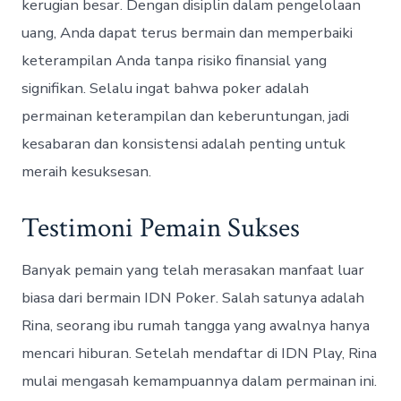
kerugian besar. Dengan disiplin dalam pengelolaan
uang, Anda dapat terus bermain dan memperbaiki
keterampilan Anda tanpa risiko finansial yang
signifikan. Selalu ingat bahwa poker adalah
permainan keterampilan dan keberuntungan, jadi
kesabaran dan konsistensi adalah penting untuk
meraih kesuksesan.
Testimoni Pemain Sukses
Banyak pemain yang telah merasakan manfaat luar
biasa dari bermain IDN Poker. Salah satunya adalah
Rina, seorang ibu rumah tangga yang awalnya hanya
mencari hiburan. Setelah mendaftar di IDN Play, Rina
mulai mengasah kemampuannya dalam permainan ini.