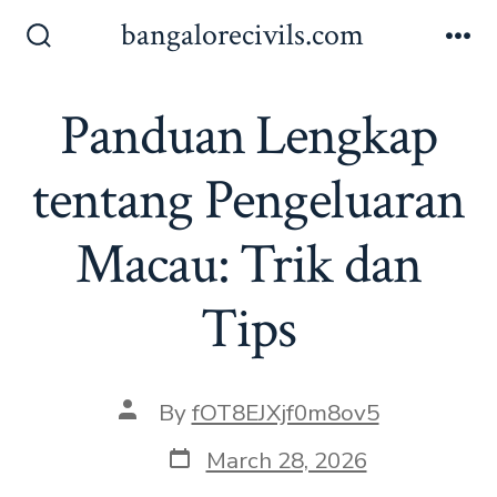
Skip
bangalorecivils.com
to
Search
Me
Toggle
content
Panduan Lengkap
tentang Pengeluaran
Macau: Trik dan
Tips
Post
By
fOT8EJXjf0m8ov5
author
Post
March 28, 2026
date