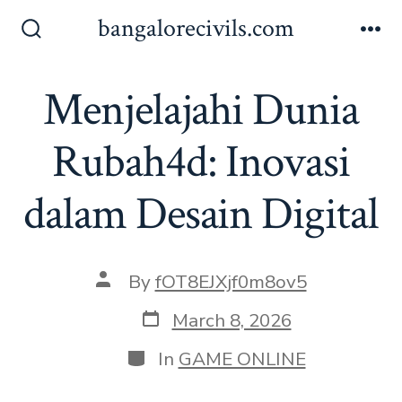
Skip
bangalorecivils.com
to
Search
Me
Toggle
content
Menjelajahi Dunia
Rubah4d: Inovasi
dalam Desain Digital
Post
By
fOT8EJXjf0m8ov5
author
Post
March 8, 2026
date
Categories
In
GAME ONLINE