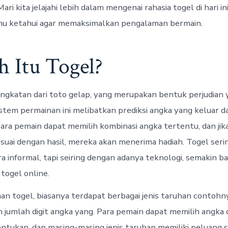
Mari kita jelajahi lebih dalam mengenai rahasia togel di hari in
mu ketahui agar memaksimalkan pengalaman bermain.
 Itu Togel?
ingkatan dari toto gelap, yang merupakan bentuk perjudian 
Sistem permainan ini melibatkan prediksi angka yang keluar 
Para pemain dapat memilih kombinasi angka tertentu, dan jik
 sesuai dengan hasil, mereka akan menerima hadiah. Togel serin
ra informal, tapi seiring dengan adanya teknologi, semakin b
 togel online.
n togel, biasanya terdapat berbagai jenis taruhan contohn
 jumlah digit angka yang. Para pemain dapat memilih angka 
entukan, dan masing-masing jenis taruhan memiliki peluang s