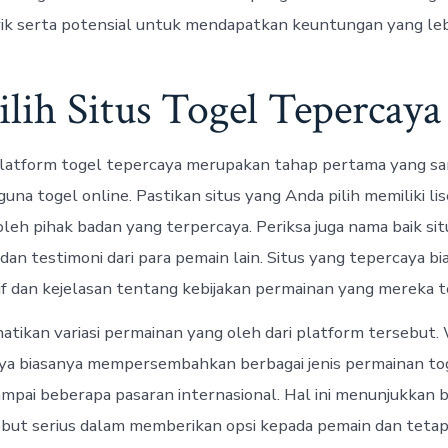
k serta potensial untuk mendapatkan keuntungan yang lebi
ilih Situs Togel Tepercaya
atform togel tepercaya merupakan tahap pertama yang sa
una togel online. Pastikan situs yang Anda pilih memiliki lis
 oleh pihak badan yang terpercaya. Periksa juga nama baik si
dan testimoni dari para pemain lain. Situs yang tepercaya bi
if dan kejelasan tentang kebijakan permainan yang mereka t
atikan variasi permainan yang oleh dari platform tersebut.
ya biasanya mempersembahkan berbagai jenis permainan toge
 sampai beberapa pasaran internasional. Hal ini menunjukkan
ebut serius dalam memberikan opsi kepada pemain dan tet