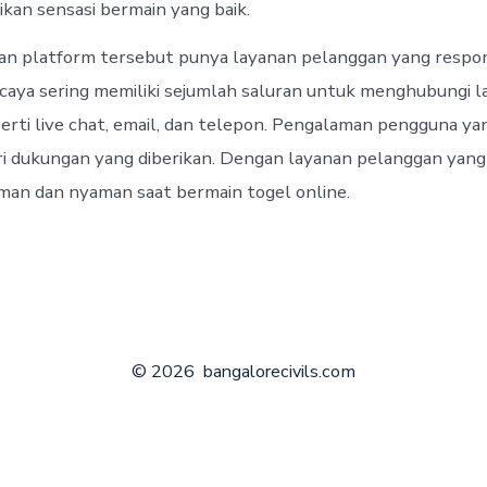
an sensasi bermain yang baik.
ikan platform tersebut punya layanan pelanggan yang respons
aya sering memiliki sejumlah saluran untuk menghubungi l
erti live chat, email, dan telepon. Pengalaman pengguna ya
ri dukungan yang diberikan. Dengan layanan pelanggan yang 
man dan nyaman saat bermain togel online.
© 2026
bangalorecivils.com