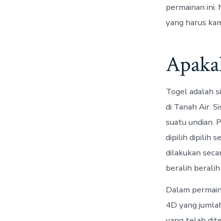
permainan ini. 
yang harus ka
Apakah
Togel adalah s
di Tanah Air. 
suatu undian. 
dipilih dipilih
dilakukan seca
beralih beralih
Dalam permaina
4D yang jumlah
yang telah dit