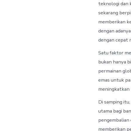
teknologi dan 
sekarang berpi
memberikan ke
dengan adanya 
dengan cepat m
Satu faktor me
bukan hanya bi
permainan glob
emas untuk par
meningkatkan 
Di samping itu
utama bagi ban
pengembalian d
memberikan pe