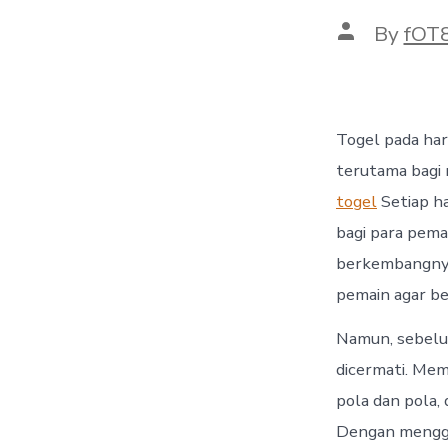
Post
By
fOT
author
Togel pada har
terutama bagi
togel
Setiap ha
bagi para pem
berkembangnya
pemain agar ber
Namun, sebelum
dicermati. Me
pola dan pola,
Dengan menggu