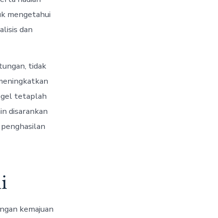
tuk mengetahui
lisis dan
ungan, tidak
 meningkatkan
ogel tetaplah
ain disarankan
 penghasilan
i
engan kemajuan