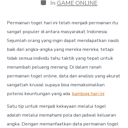
Categories
In
GAME ONLINE
Permainan togel hari ini telah menjadi permainan itu
sangat populer di antara masyarakat Indonesia.
Sejumlah orang yang ingin dapat mendapatkan nasib
baik dari angka-angka yang mereka mereka, tetapi
tidak semua individu tahu taktik yang tepat untuk
menambah peluang menang. Di dalam ranah
permainan togel online, data dan analisis yang akurat
sangatlah krusial supaya bisa memaksimalkan
potensi keuntungan yang ada.
kamboja hari ini
Satu tip untuk menjadi kekayaan melalui togel
adalah melalui memahami pola dan jadwal keluaran
angka. Dengan memanfaatkan data permainan togel