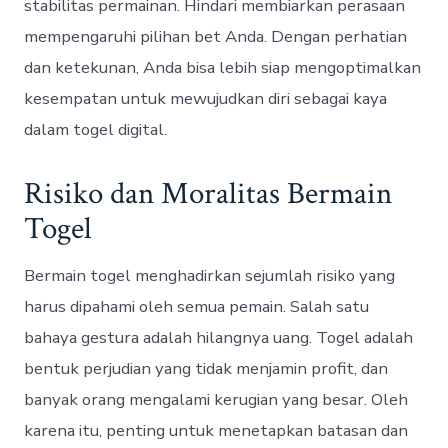
stabilitas permainan. Hindari membiarkan perasaan
mempengaruhi pilihan bet Anda. Dengan perhatian
dan ketekunan, Anda bisa lebih siap mengoptimalkan
kesempatan untuk mewujudkan diri sebagai kaya
dalam togel digital.
Risiko dan Moralitas Bermain
Togel
Bermain togel menghadirkan sejumlah risiko yang
harus dipahami oleh semua pemain. Salah satu
bahaya gestura adalah hilangnya uang. Togel adalah
bentuk perjudian yang tidak menjamin profit, dan
banyak orang mengalami kerugian yang besar. Oleh
karena itu, penting untuk menetapkan batasan dan