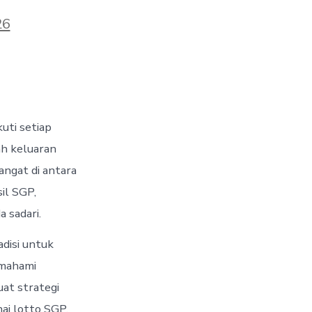
26
kuti setiap
ah keluaran
angat di antara
il SGP,
 sadari.
adisi untuk
emahami
at strategi
nai lotto SGP,