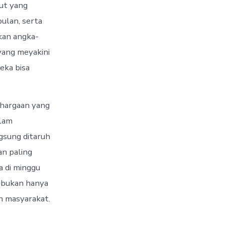
put yang
bulan, serta
kan angka-
yang meyakini
eka bisa
nghargaan yang
lam
gsung ditaruh
an paling
a di minggu
 bukan hanya
an masyarakat.