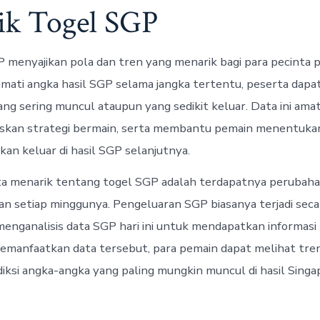
tik Togel SGP
 menyajikan pola dan tren yang menarik bagi para pecinta p
ati angka hasil SGP selama jangka tertentu, peserta da
ng sering muncul ataupun yang sedikit keluar. Data ini ama
kan strategi bermain, serta membantu pemain menentuka
an keluar di hasil SGP selanjutnya.
ta menarik tentang togel SGP adalah terdapatnya perubaha
an setiap minggunya. Pengeluaran SGP biasanya terjadi secar
enganalisis data SGP hari ini untuk mendapatkan informasi t
manfaatkan data tersebut, para pemain dapat melihat tren
ksi angka-angka yang paling mungkin muncul di hasil Singa