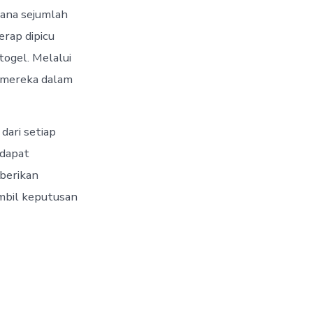
mana sejumlah
erap dipicu
togel. Melalui
 mereka dalam
dari setiap
 dapat
iberikan
ambil keputusan