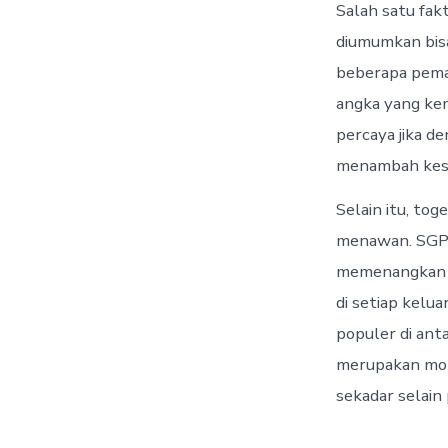
Salah satu fak
diumumkan bisa
beberapa pema
angka yang ke
percaya jika d
menambah kese
Selain itu, to
menawan. SGP 
memenangkan p
di setiap kelu
populer di ant
merupakan mome
sekadar selain