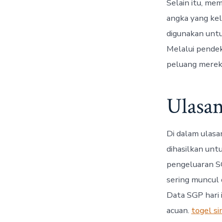
Selain itu, me
angka yang kel
digunakan unt
Melalui pendek
peluang mereka
Ulasan
Di dalam ulasa
dihasilkan unt
pengeluaran SG
sering muncul
Data SGP hari 
acuan.
togel s