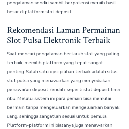
pengalaman sendiri sambil berpotensi meraih hasil
besar di platform slot deposit.
Rekomendasi Laman Permainan
Slot Pulsa Elektronik Terbaik
Saat mencari pengalaman bertaruh slot yang paling
terbaik, memilih platform yang tepat sangat
penting. Salah satu opsi pilihan terbaik adalah situs
slot pulsa yang menawarkan yang menyediakan
penawaran deposit rendah, seperti slot deposit lima
ribu. Melalui sistem ini para pemain bisa memulai
bermain tanpa mengeluarkan mengeluarkan banyak
uang, sehingga sangatlah sesuai untuk pemula.
Platform-platform ini biasanya juga menawarkan