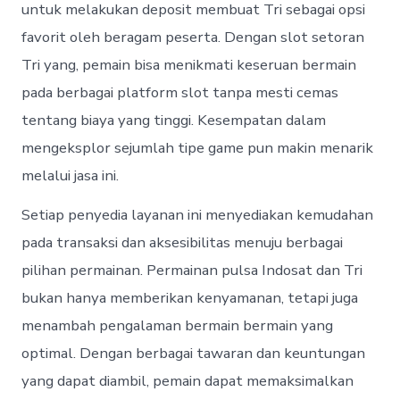
untuk melakukan deposit membuat Tri sebagai opsi
favorit oleh beragam peserta. Dengan slot setoran
Tri yang, pemain bisa menikmati keseruan bermain
pada berbagai platform slot tanpa mesti cemas
tentang biaya yang tinggi. Kesempatan dalam
mengeksplor sejumlah tipe game pun makin menarik
melalui jasa ini.
Setiap penyedia layanan ini menyediakan kemudahan
pada transaksi dan aksesibilitas menuju berbagai
pilihan permainan. Permainan pulsa Indosat dan Tri
bukan hanya memberikan kenyamanan, tetapi juga
menambah pengalaman bermain bermain yang
optimal. Dengan berbagai tawaran dan keuntungan
yang dapat diambil, pemain dapat memaksimalkan