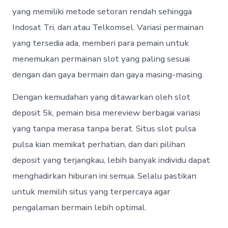
yang memiliki metode setoran rendah sehingga
Indosat Tri, dan atau Telkomsel. Variasi permainan
yang tersedia ada, memberi para pemain untuk
menemukan permainan slot yang paling sesuai
dengan dan gaya bermain dan gaya masing-masing.
Dengan kemudahan yang ditawarkan oleh slot
deposit 5k, pemain bisa mereview berbagai variasi
yang tanpa merasa tanpa berat. Situs slot pulsa
pulsa kian memikat perhatian, dan dari pilihan
deposit yang terjangkau, lebih banyak individu dapat
menghadirkan hiburan ini semua. Selalu pastikan
untuk memilih situs yang terpercaya agar
pengalaman bermain lebih optimal.