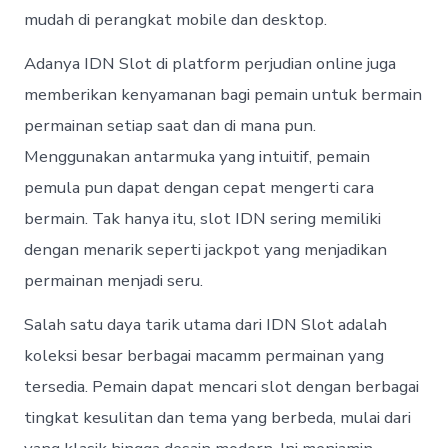
mudah di perangkat mobile dan desktop.
Adanya IDN Slot di platform perjudian online juga
memberikan kenyamanan bagi pemain untuk bermain
permainan setiap saat dan di mana pun.
Menggunakan antarmuka yang intuitif, pemain
pemula pun dapat dengan cepat mengerti cara
bermain. Tak hanya itu, slot IDN sering memiliki
dengan menarik seperti jackpot yang menjadikan
permainan menjadi seru.
Salah satu daya tarik utama dari IDN Slot adalah
koleksi besar berbagai macamm permainan yang
tersedia. Pemain dapat mencari slot dengan berbagai
tingkat kesulitan dan tema yang berbeda, mulai dari