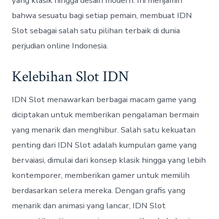
yang klasik hingga desain modern. Ini menjamin
bahwa sesuatu bagi setiap pemain, membuat IDN
Slot sebagai salah satu pilihan terbaik di dunia
perjudian online Indonesia.
Kelebihan Slot IDN
IDN Slot menawarkan berbagai macam game yang
diciptakan untuk memberikan pengalaman bermain
yang menarik dan menghibur. Salah satu kekuatan
penting dari IDN Slot adalah kumpulan game yang
bervaiasi, dimulai dari konsep klasik hingga yang lebih
kontemporer, memberikan gamer untuk memilih
berdasarkan selera mereka. Dengan grafis yang
menarik dan animasi yang lancar, IDN Slot