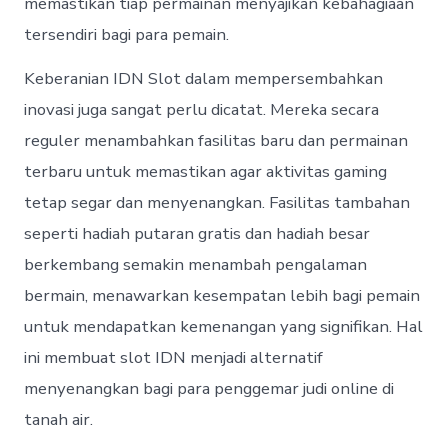
memastikan tiap permainan menyajikan kebahagiaan
tersendiri bagi para pemain.
Keberanian IDN Slot dalam mempersembahkan
inovasi juga sangat perlu dicatat. Mereka secara
reguler menambahkan fasilitas baru dan permainan
terbaru untuk memastikan agar aktivitas gaming
tetap segar dan menyenangkan. Fasilitas tambahan
seperti hadiah putaran gratis dan hadiah besar
berkembang semakin menambah pengalaman
bermain, menawarkan kesempatan lebih bagi pemain
untuk mendapatkan kemenangan yang signifikan. Hal
ini membuat slot IDN menjadi alternatif
menyenangkan bagi para penggemar judi online di
tanah air.