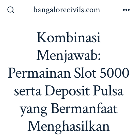
Skip
bangalorecivils.com
to
Search
Me
Toggle
content
Kombinasi
Menjawab:
Permainan Slot 5000
serta Deposit Pulsa
yang Bermanfaat
Menghasilkan