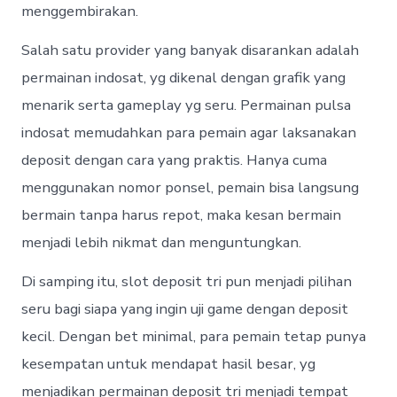
menggembirakan.
Salah satu provider yang banyak disarankan adalah
permainan indosat, yg dikenal dengan grafik yang
menarik serta gameplay yg seru. Permainan pulsa
indosat memudahkan para pemain agar laksanakan
deposit dengan cara yang praktis. Hanya cuma
menggunakan nomor ponsel, pemain bisa langsung
bermain tanpa harus repot, maka kesan bermain
menjadi lebih nikmat dan menguntungkan.
Di samping itu, slot deposit tri pun menjadi pilihan
seru bagi siapa yang ingin uji game dengan deposit
kecil. Dengan bet minimal, para pemain tetap punya
kesempatan untuk mendapat hasil besar, yg
menjadikan permainan deposit tri menjadi tempat