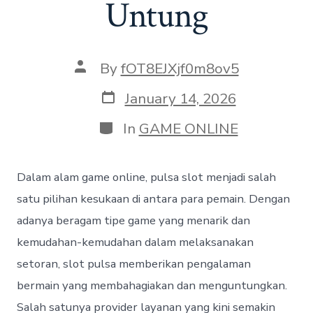
Untung
Post
By
fOT8EJXjf0m8ov5
author
Post
January 14, 2026
date
Categories
In
GAME ONLINE
Dalam alam game online, pulsa slot menjadi salah
satu pilihan kesukaan di antara para pemain. Dengan
adanya beragam tipe game yang menarik dan
kemudahan-kemudahan dalam melaksanakan
setoran, slot pulsa memberikan pengalaman
bermain yang membahagiakan dan menguntungkan.
Salah satunya provider layanan yang kini semakin