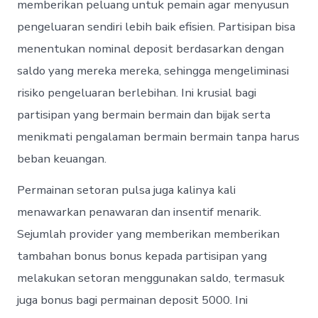
memberikan peluang untuk pemain agar menyusun
pengeluaran sendiri lebih baik efisien. Partisipan bisa
menentukan nominal deposit berdasarkan dengan
saldo yang mereka mereka, sehingga mengeliminasi
risiko pengeluaran berlebihan. Ini krusial bagi
partisipan yang bermain bermain dan bijak serta
menikmati pengalaman bermain bermain tanpa harus
beban keuangan.
Permainan setoran pulsa juga kalinya kali
menawarkan penawaran dan insentif menarik.
Sejumlah provider yang memberikan memberikan
tambahan bonus bonus kepada partisipan yang
melakukan setoran menggunakan saldo, termasuk
juga bonus bagi permainan deposit 5000. Ini