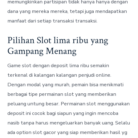
memungkinkan partisipan tidak hanya hanya dengan
dana yang mereka mereka, tetapi juga mendapatkan
manfaat dari setiap transaksi transaksi.
Pilihan Slot lima ribu yang
Gampang Menang
Game slot dengan deposit lima ribu semakin
terkenal di kalangan kalangan penjudi online.
Dengan modal yang murah, pemain bisa menikmati
berbagai tipe permainan slot yang memberikan
peluang untung besar. Permainan slot menggunakan
deposit ini cocok bagi siapun yang ingin mencoba
nasib tanpa harus mengeluarkan banyak uang. Selalu
ada option slot gacor yang siap memberikan hasil yg