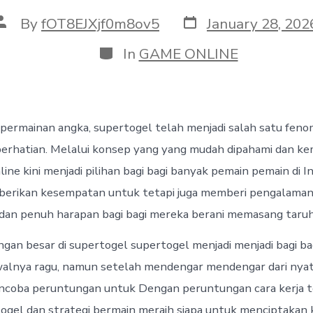
Post
Post
By
fOT8EJXjf0m8ov5
January 28, 202
date
author
Categories
In
GAME ONLINE
 permainan angka, supertogel telah menjadi salah satu fen
perhatian. Melalui konsep yang yang mudah dipahami dan k
nline kini menjadi pilihan bagi bagi banyak pemain pemain di I
berikan kesempatan untuk tetapi juga memberi pengalaman
dan penuh harapan bagi bagi mereka berani memasang taru
gan besar di supertogel supertogel menjadi menjadi bagi ba
walnya ragu, namun setelah mendengar mendengar dari nya
coba peruntungan untuk Dengan peruntungan cara kerja t
togel dan strategi bermain meraih siapa untuk menciptakan 