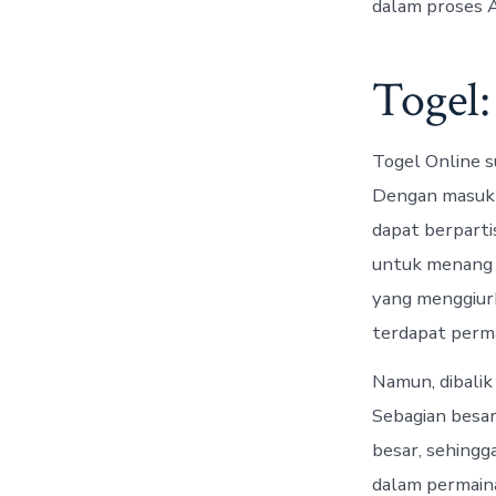
dalam proses A
Togel:
Togel Online s
Dengan masuk 
dapat berparti
untuk menang s
yang menggiurk
terdapat perma
Namun, dibalik
Sebagian besar
besar, sehingg
dalam permainan