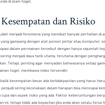
nda di alam togel.
 Kesempatan dan Risiko
udah menjadi fenomena yang memikat banyak perhatian di a
yang gampang dengan alat ponsel pintar atau komputer, se
sipasi dalam permainan tersebut dengan hanya sejumlah te
ering menjadi daya tarik utama, terutama dengan pengharg
an. Tetapi, penting agar menyadari bahwasanya setiap gam
inan togel, membawa risiko tersendiri.
 balik kesempatan besar ada ketidakpastian yang harus haru
 penjudi sering kecelakaan dalam harapan bisa mencapai k
a lupa dari aspek risiko yang ada. Faktor keberuntungan ber
 ini, tetapi tidak ada kepastian jika anda akan selalu terus 