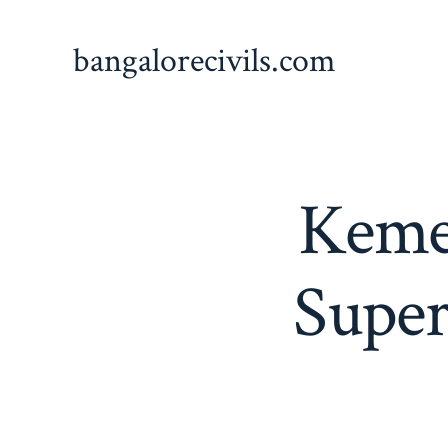
Skip
to
bangalorecivils.com
content
Keme
Super