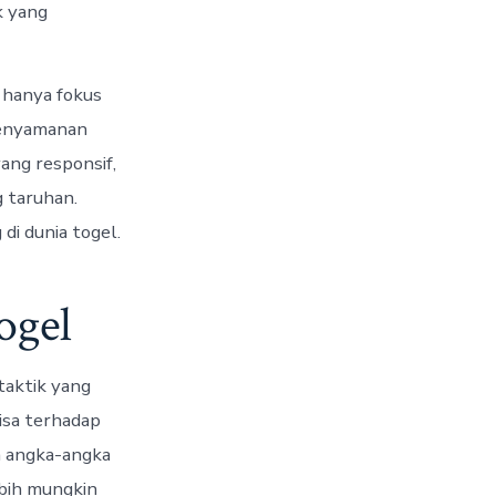
k yang
 hanya fokus
kenyamanan
ang responsif,
 taruhan.
di dunia togel.
ogel
taktik yang
isa terhadap
n angka-angka
ebih mungkin