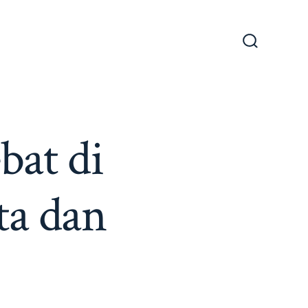
Search
Toggle
at di
ta dan