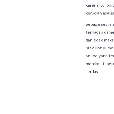
karena itu, pi
kerugian adala
Sebagai seoran
terhadap game 
dan tidak mak
bijak untuk men
online yang te
menikmati perm
cerdas.