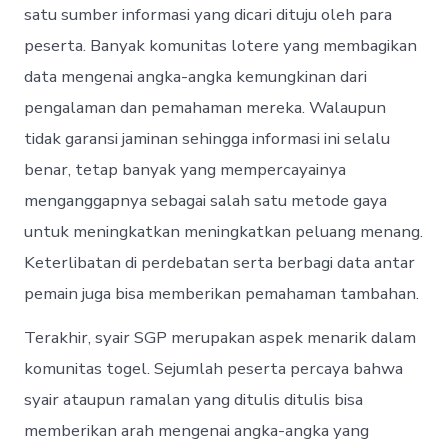
satu sumber informasi yang dicari dituju oleh para
peserta. Banyak komunitas lotere yang membagikan
data mengenai angka-angka kemungkinan dari
pengalaman dan pemahaman mereka. Walaupun
tidak garansi jaminan sehingga informasi ini selalu
benar, tetap banyak yang mempercayainya
menganggapnya sebagai salah satu metode gaya
untuk meningkatkan meningkatkan peluang menang.
Keterlibatan di perdebatan serta berbagi data antar
pemain juga bisa memberikan pemahaman tambahan.
Terakhir, syair SGP merupakan aspek menarik dalam
komunitas togel. Sejumlah peserta percaya bahwa
syair ataupun ramalan yang ditulis ditulis bisa
memberikan arah mengenai angka-angka yang