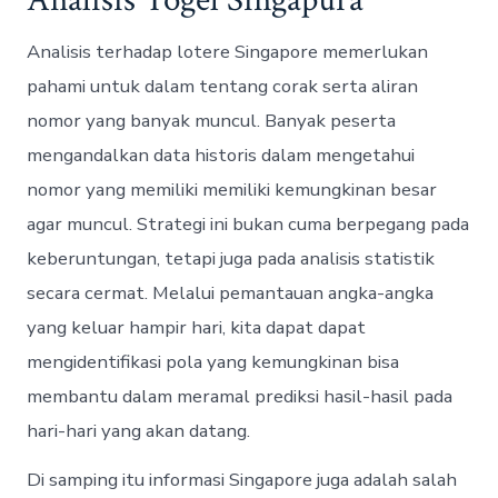
Analisis terhadap lotere Singapore memerlukan
pahami untuk dalam tentang corak serta aliran
nomor yang banyak muncul. Banyak peserta
mengandalkan data historis dalam mengetahui
nomor yang memiliki memiliki kemungkinan besar
agar muncul. Strategi ini bukan cuma berpegang pada
keberuntungan, tetapi juga pada analisis statistik
secara cermat. Melalui pemantauan angka-angka
yang keluar hampir hari, kita dapat dapat
mengidentifikasi pola yang kemungkinan bisa
membantu dalam meramal prediksi hasil-hasil pada
hari-hari yang akan datang.
Di samping itu informasi Singapore juga adalah salah