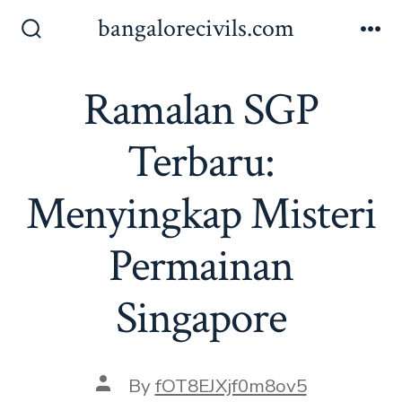
Skip
bangalorecivils.com
to
Search
Me
Toggle
content
Ramalan SGP
Terbaru:
Menyingkap Misteri
Permainan
Singapore
Post
By
fOT8EJXjf0m8ov5
author