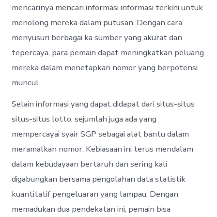
mencarinya mencari informasi informasi terkini untuk
menolong mereka dalam putusan. Dengan cara
menyusuri berbagai ka sumber yang akurat dan
tepercaya, para pemain dapat meningkatkan peluang
mereka dalam menetapkan nomor yang berpotensi
muncul.
Selain informasi yang dapat didapat dari situs-situs
situs-situs lotto, sejumlah juga ada yang
mempercayai syair SGP sebagai alat bantu dalam
meramalkan nomor. Kebiasaan ini terus mendalam
dalam kebudayaan bertaruh dan sering kali
digabungkan bersama pengolahan data statistik
kuantitatif pengeluaran yang lampau. Dengan
memadukan dua pendekatan ini, pemain bisa