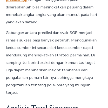
diharapkanlah bisa meningkatkan peluang dalam
menebak angka-angka yang akan muncul pada hari
yang akan datang.
Gabungan antara prediksi dan syair SGP menjadi
rahasia sukses bagi banyak petaruh. Menggunakan
kedua sumber ini secara dari kedua sumber dapat
mendukung meningkatkan strategi permainan. Di
samping itu, berinteraksi dengan komunitas togel
juga dapat memberikan insight tambahan dari
pengalaman pemain lainnya, sehingga mengkaya
pengetahuan tentang pola-pola yang mungkin
terjadi.
Analisis Togel Singapura