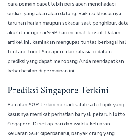
para pemain dapat lebih persiapan menghadapi
undian yang akan akan datang. Baik itu khususnya
taruhan harian maupun sekadar saat penghibur, data
akurat mengenai SGP hari ini amat krusial. Dalam
artikel ini , kami akan mengupas tuntas berbagai hal
tentang togel Singapore dan rahasia di dalam
prediksi yang dapat menopang Anda mendapatkan
keberhasilan di permainan ini.
Prediksi Singapore Terkini
Ramalan SGP terkini menjadi salah satu topik yang
kasusnya memikat perhatian banyak petaruh lotto
Singapore. Di setiap hari dan waktu keluaran
keluaran SGP diperbaharui, banyak orang yang