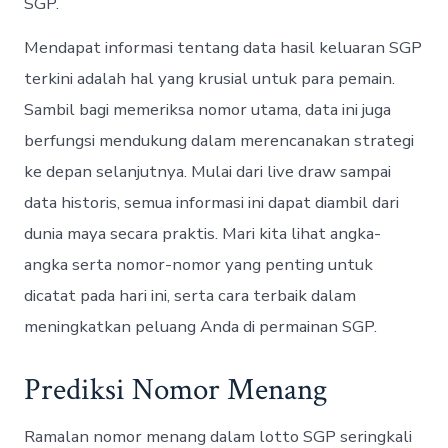
SGP.
Mendapat informasi tentang data hasil keluaran SGP
terkini adalah hal yang krusial untuk para pemain.
Sambil bagi memeriksa nomor utama, data ini juga
berfungsi mendukung dalam merencanakan strategi
ke depan selanjutnya. Mulai dari live draw sampai
data historis, semua informasi ini dapat diambil dari
dunia maya secara praktis. Mari kita lihat angka-
angka serta nomor-nomor yang penting untuk
dicatat pada hari ini, serta cara terbaik dalam
meningkatkan peluang Anda di permainan SGP.
Prediksi Nomor Menang
Ramalan nomor menang dalam lotto SGP seringkali