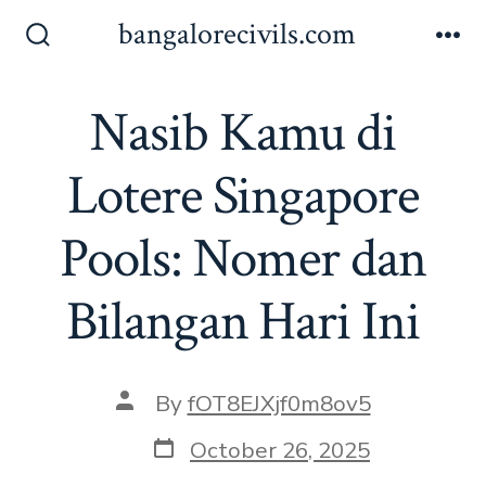
Skip
bangalorecivils.com
to
Search
Me
Toggle
content
Nasib Kamu di
Lotere Singapore
Pools: Nomer dan
Bilangan Hari Ini
Post
By
fOT8EJXjf0m8ov5
author
Post
October 26, 2025
date