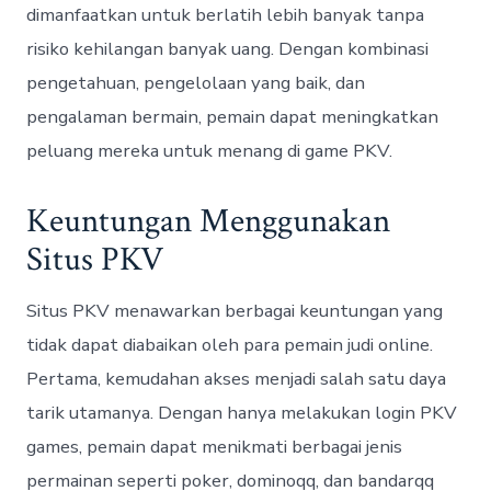
dimanfaatkan untuk berlatih lebih banyak tanpa
risiko kehilangan banyak uang. Dengan kombinasi
pengetahuan, pengelolaan yang baik, dan
pengalaman bermain, pemain dapat meningkatkan
peluang mereka untuk menang di game PKV.
Keuntungan Menggunakan
Situs PKV
Situs PKV menawarkan berbagai keuntungan yang
tidak dapat diabaikan oleh para pemain judi online.
Pertama, kemudahan akses menjadi salah satu daya
tarik utamanya. Dengan hanya melakukan login PKV
games, pemain dapat menikmati berbagai jenis
permainan seperti poker, dominoqq, dan bandarqq