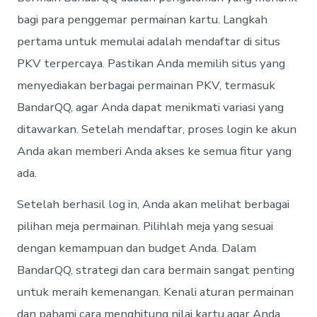
bagi para penggemar permainan kartu. Langkah
pertama untuk memulai adalah mendaftar di situs
PKV terpercaya. Pastikan Anda memilih situs yang
menyediakan berbagai permainan PKV, termasuk
BandarQQ, agar Anda dapat menikmati variasi yang
ditawarkan. Setelah mendaftar, proses login ke akun
Anda akan memberi Anda akses ke semua fitur yang
ada.
Setelah berhasil log in, Anda akan melihat berbagai
pilihan meja permainan. Pilihlah meja yang sesuai
dengan kemampuan dan budget Anda. Dalam
BandarQQ, strategi dan cara bermain sangat penting
untuk meraih kemenangan. Kenali aturan permainan
dan pahami cara menghitung nilai kartu agar Anda