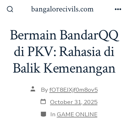
Skip
bangalorecivils.com
to
Search
Me
Toggle
content
Bermain BandarQQ
di PKV: Rahasia di
Balik Kemenangan
Post
By
fOT8EJXjf0m8ov5
author
Post
October 31, 2025
date
Categories
In
GAME ONLINE