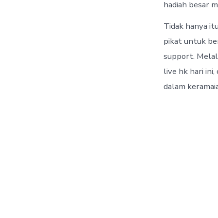
hadiah besar m
Tidak hanya i
pikat untuk be
support. Melalu
live hk hari i
dalam keramaian