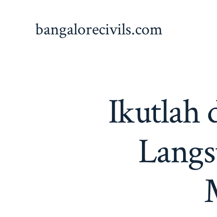
Skip
to
bangalorecivils.com
content
Ikutlah 
Langs