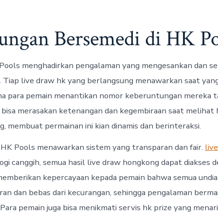
ungan Bersemedi di HK Po
 Pools menghadirkan pengalaman yang mengesankan dan se
. Tiap live draw hk yang berlangsung menawarkan saat yang
ana para pemain menantikan nomor keberuntungan mereka ta
n bisa merasakan ketenangan dan kegembiraan saat melihat h
g, membuat permainan ini kian dinamis dan berinteraksi.
, HK Pools menawarkan sistem yang transparan dan fair.
liv
ogi canggih, semua hasil live draw hongkong dapat diakses 
i memberikan kepercayaan kepada pemain bahwa semua undi
ran dan bebas dari kecurangan, sehingga pengalaman berma
Para pemain juga bisa menikmati servis hk prize yang menari