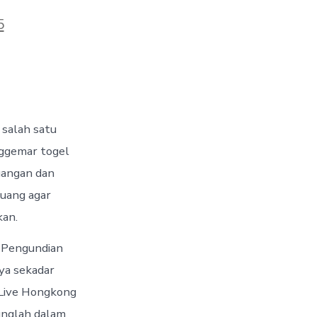
5
 salah satu
nggemar togel
gangan dan
luang agar
an.
i Pengundian
ya sekadar
 Live Hongkong
bunglah dalam