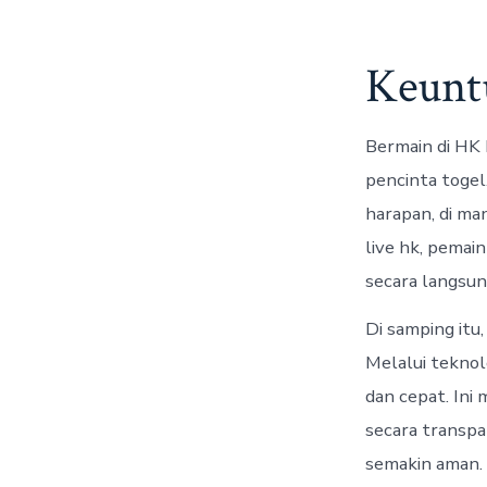
Keunt
Bermain di HK
pencinta togel
harapan, di m
live hk, pemai
secara langsun
Di samping itu
Melalui teknol
dan cepat. In
secara transpa
semakin aman. 