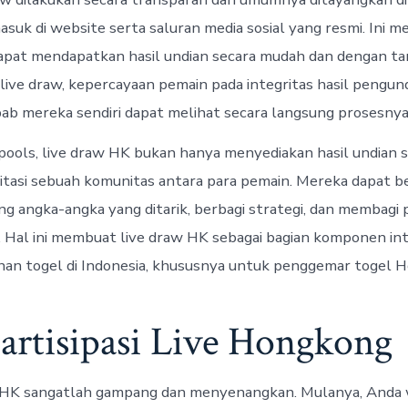
asuk di website serta saluran media sosial yang resmi. Ini 
apat mendapatkan hasil undian secara mudah dan dengan ta
live draw, kepercayaan pemain pada integritas hasil pengun
ab mereka sendiri dapat melihat secara langsung prosesnya
pools, live draw HK bukan hanya menyediakan hasil undian sa
itasi sebuah komunitas antara para pemain. Mereka dapat be
g angka-angka yang ditarik, berbagi strategi, dan membagi
 Hal ini membuat live draw HK sebagai bagian komponen in
nan togel di Indonesia, khususnya untuk penggemar togel 
artisipasi Live Hongkong
e HK sangatlah gampang dan menyenangkan. Mulanya, Anda w