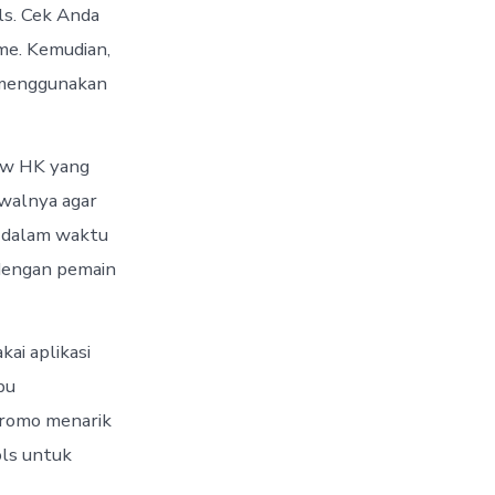
ls. Cek Anda
me. Kemudian,
t menggunakan
aw HK yang
walnya agar
n dalam waktu
 dengan pemain
i aplikasi
pu
promo menarik
ols untuk