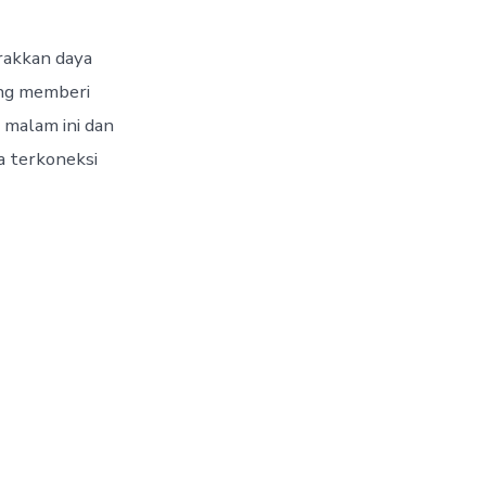
rakkan daya
ing memberi
k malam ini dan
sa terkoneksi