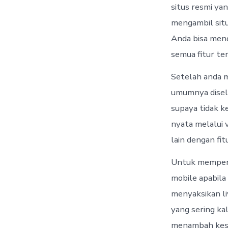
situs resmi y
mengambil situ
Anda bisa men
semua fitur ter
Setelah anda 
umumnya disele
supaya tidak k
nyata melalui 
lain dengan fit
Untuk mempero
mobile apabila
menyaksikan l
yang sering ka
menambah kese