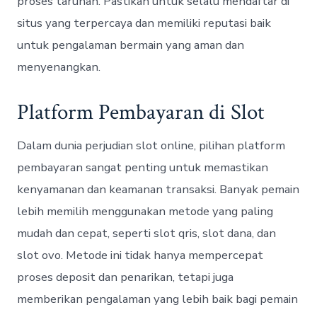
proses taruhan. Pastikan untuk selalu mendaftar di
situs yang terpercaya dan memiliki reputasi baik
untuk pengalaman bermain yang aman dan
menyenangkan.
Platform Pembayaran di Slot
Dalam dunia perjudian slot online, pilihan platform
pembayaran sangat penting untuk memastikan
kenyamanan dan keamanan transaksi. Banyak pemain
lebih memilih menggunakan metode yang paling
mudah dan cepat, seperti slot qris, slot dana, dan
slot ovo. Metode ini tidak hanya mempercepat
proses deposit dan penarikan, tetapi juga
memberikan pengalaman yang lebih baik bagi pemain