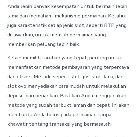
Anda lebih banyak kesempatan untuk bermain lebih
lama dan memahami mekanisme permainan. Ketahui
juga karakteristik setiap jenis slot, seperti RTP yang
ditawarkan, untuk memilih permainan yang
memberikan peluang lebih baik.
Selain memilih taruhan yang tepat, penting untuk
memanfaatkan metode pembayaran yang terpercaya
dan efisien. Metode seperti slot qris, slot dana, dan
slot ovo menyediakan cara mudah untuk melakukan
deposit dan penarikan. Pastikan Anda menggunakan
metode yang sudah terbukti aman dan cepat. Ini akan
membantu Anda fokus pada permainan tanpa
khawatir tentang transaksi yang bermasalah.