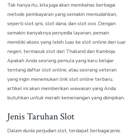
Tak hanya itu, kita juga akan membahas berbagai
metode pembayaran yang semakin memudahkan,
seperti slot qris, slot dana, dan slot ovo. Dengan
semakin banyaknya penyedia layanan, pemain
memiliki akses yang lebih luas ke slot online dari luar
negeri, termasuk slot dari Thailand dan Kamboja.
Apakah Anda seorang pemula yang baru belajar
tentang daftar slot online, atau seorang veteran
yang ingin menemukan link slot online terbaru,
artikel ini akan memberikan wawasan yang Anda
butuhkan untuk meraih kemenangan yang diimpikan.
Jenis Taruhan Slot
Dalam dunia perjudian slot, terdapat berbagai jenis