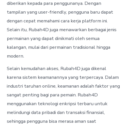
diberikan kepada para penggunanya. Dengan
tampilan yang user-friendly, pengguna baru dapat
dengan cepat memahami cara kerja platform ini.
Selain itu, Rubah4D juga menawarkan berbagai jenis
permainan yang dapat dinikmati oleh semua
kalangan, mulai dari permainan tradisional hingga
modern.
Selain kemudahan akses, Rubah4D juga dikenal
karena sistem keamanannya yang terpercaya. Dalam
industri taruhan online, keamanan adalah faktor yang
sangat penting bagi para pemain. Rubah4D
menggunakan teknologi enkripsi terbaru untuk
melindungi data pribadi dan transaksi finansial,
sehingga pengguna bisa merasa aman saat