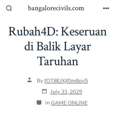
Skip
bangalorecivils.com
to
Search
Me
Toggle
content
Rubah4D: Keseruan
di Balik Layar
Taruhan
Post
By
fOT8EJXjf0m8ov5
author
Post
July 31, 2025
date
Categories
In
GAME ONLINE