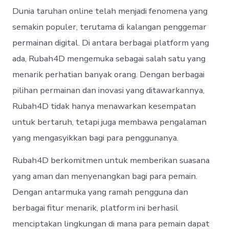
Dunia taruhan online telah menjadi fenomena yang
semakin populer, terutama di kalangan penggemar
permainan digital. Di antara berbagai platform yang
ada, Rubah4D mengemuka sebagai salah satu yang
menarik perhatian banyak orang. Dengan berbagai
pilihan permainan dan inovasi yang ditawarkannya,
Rubah4D tidak hanya menawarkan kesempatan
untuk bertaruh, tetapi juga membawa pengalaman
yang mengasyikkan bagi para penggunanya.
Rubah4D berkomitmen untuk memberikan suasana
yang aman dan menyenangkan bagi para pemain.
Dengan antarmuka yang ramah pengguna dan
berbagai fitur menarik, platform ini berhasil
menciptakan lingkungan di mana para pemain dapat